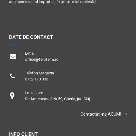
asemenea un rol important în portofoliul societății.
DATE DE CONTACT
E-mail
office@feroterm.ro
Telefon Magazin
0752.170.000
Localizare
Str.Armenească Nr.59, Gherla, jud.Cluj
Contactati-ne ACUM!
INFO CLIENT