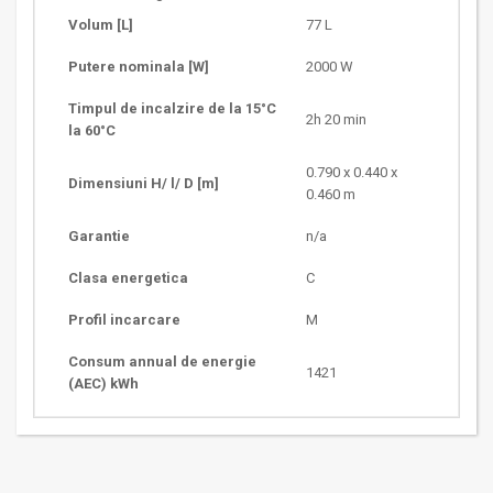
Volum [L]
77 L
Putere nominala [W]
2000 W
Timpul de incalzire de la 15°C
2h 20 min
la 60°C
0.790 x 0.440 x
Dimensiuni H/ l/ D [m]
0.460 m
Garantie
n/a
Clasa energetica
C
Profil incarcare
M
Consum annual de energie
1421
(AEC) kWh