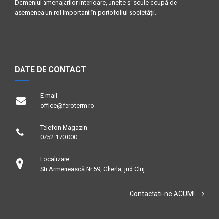
Domeniul amenajarilor interioare, unelte și scule ocupă de
asemenea un rol important în portofoliul societății.
DATE DE CONTACT
E-mail
office@feroterm.ro
Telefon Magazin
0752.170.000
Localizare
Str.Armenească Nr.59, Gherla, jud.Cluj
Contactati-ne ACUM!